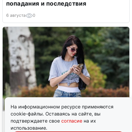
попадания и последствия
6 августа
0
На информационном ресурсе применяются
cookie-файлы. Оставаясь на сайте, вы
Волгоградцы остались без
подтверждаете свое
согласие
на их
мобильного интернета
использование.