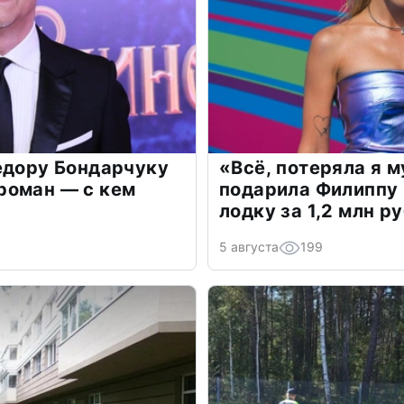
едору Бондарчуку
«Всё, потеряла я 
роман — с кем
подарила Филиппу
лодку за 1,2 млн р
5 августа
199