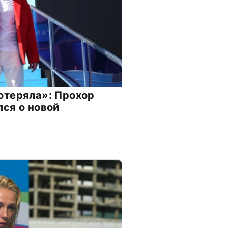
отеряла»: Прохор
ся о новой