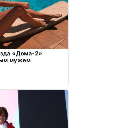
везда «Дома-2»
дым мужем