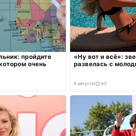
льник: пройдите
«Ну вот и всё»: з
 котором очень
развелась с моло
6 августа
43