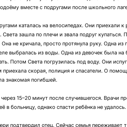
водоёму вместе с подругами после школьного лаге
ругами каталась на велосипедах. Они приехали к 
 Света зашла по плечи и звала подруг купаться. 
. Она не кричала, просто протянула руку. Одна из 
еле выбралась из воды. Одна из девочек была на
ть. Потом Света погрузилась под воду. Они испу
ом приехала скорая, полиция и спасатели. О пом
ла знакомая погибшей.
 через 15–20 минут после случившегося. Врачи 
ё в больницу, однако спасти ребёнка не удалось.
ри подтвердил отец. Сейчас семья переживает т