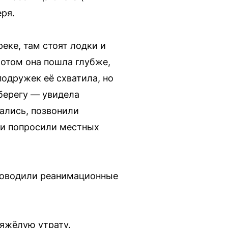
ря.
реке, там стоят лодки и
Потом она пошла глубже,
подружек её схватила, но
 берегу — увидела
гались, позвонили
ощи попросили местных
проводили реанимационные
яжёлую утрату.