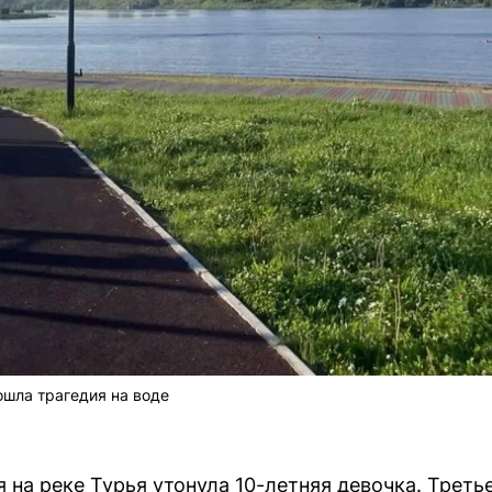
ошла трагедия на воде
 на реке Турья утонула 10-летняя девочка. Треть