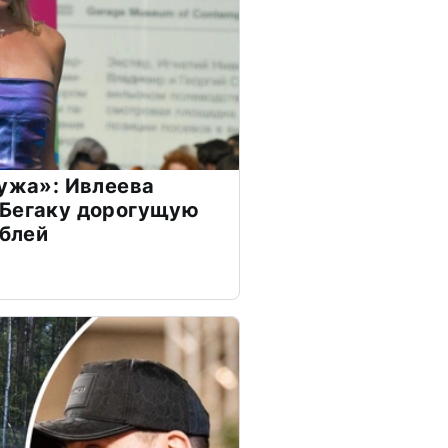
мужа»: Ивлеева
 Бегаку дорогущую
ублей