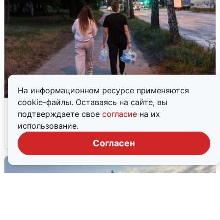
На информационном ресурсе применяются
cookie-файлы. Оставаясь на сайте, вы
Опубликована карта отключений
подтверждаете свое
согласие
на их
воды в Воронеже
использование.
6 августа
0
Согласен