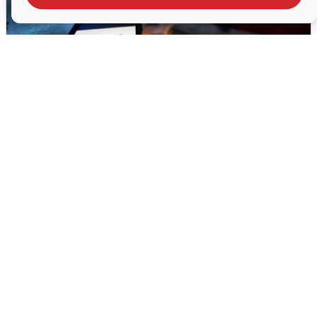
Ночью в Самарской области завыли
сирены
8 августа
0