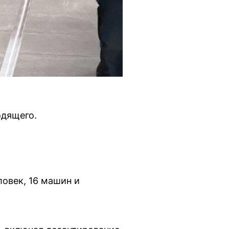
одящего.
овек, 16 машин и