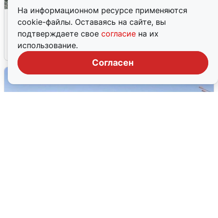
На информационном ресурсе применяются
Жители и туристы Сочи рассказали
cookie-файлы. Оставаясь на сайте, вы
об атаке БПЛА 5 августа
подтверждаете свое
согласие
на их
использование.
5 августа
0
Согласен
Пять машин столкнулись на