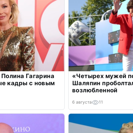
 Полина Гагарина
«Четырех мужей п
ые кадры с новым
Шаляпин проболтал
возлюбленной
6 августа
11