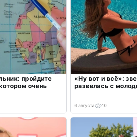
льник: пройдите
«Ну вот и всё»: з
 котором очень
развелась с моло
6 августа
10