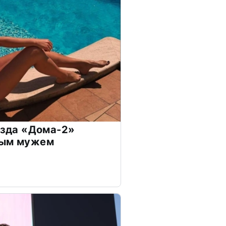
везда «Дома-2»
дым мужем