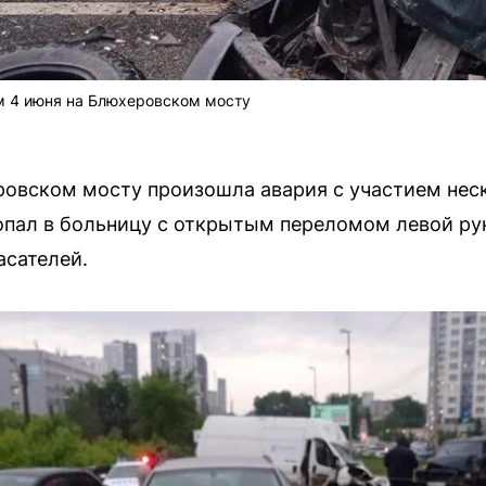
 4 июня на Блюхеровском мосту
овском мосту произошла авария с участием нес
опал в больницу с открытым переломом левой рук
асателей.