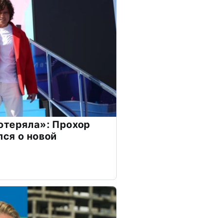
отеряла»: Прохор
ся о новой