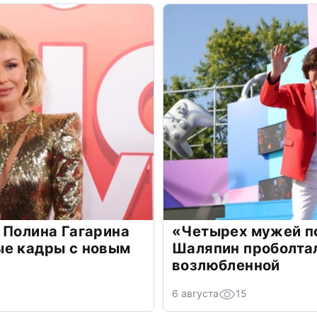
 Полина Гагарина
«Четырех мужей п
ые кадры с новым
Шаляпин проболтал
возлюбленной
6 августа
15