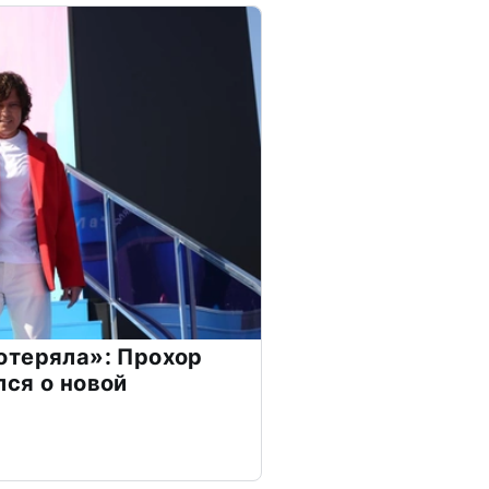
отеряла»: Прохор
ся о новой