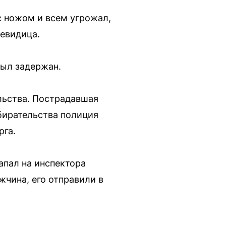
с ножом и всем угрожал,
чевидица.
ыл задержан.
льства. Пострадавшая
бирательства полиция
рга.
апал на инспектора
жчина, его отправили в