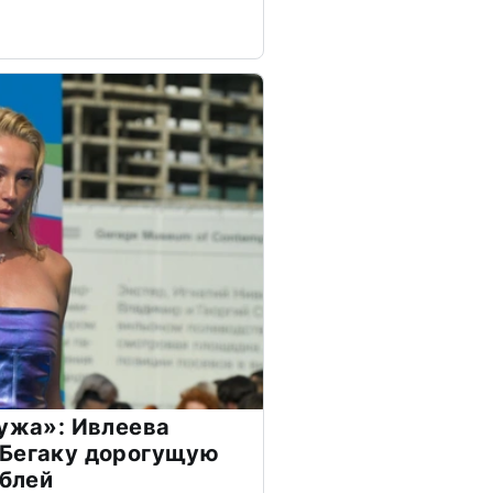
мужа»: Ивлеева
 Бегаку дорогущую
ублей