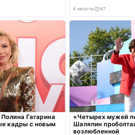
6 августа
67
 Полина Гагарина
«Четырех мужей п
ые кадры с новым
Шаляпин проболтал
возлюбленной