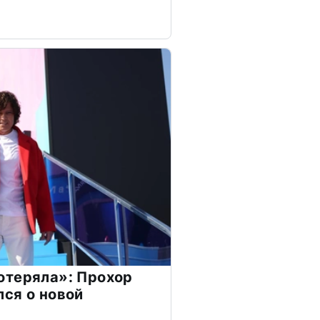
отеряла»: Прохор
ся о новой