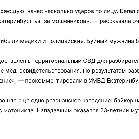
еряющую, нанес несколько ударов по лицу. Бегал 
катеринбурггаз“ за мошенников», — рассказала о
рибыли медики и полицейские. Буйный мужчина б
доставлен в территориальный ОВД для разбирате
е мед. освидетельствования. По результатам раз
ение», — прокомментировали в УМВД Екатеринбу
изошло еще одно резонансное нападение: байкер н
 с мотоцикла. Нападавшим оказался 23-летний му