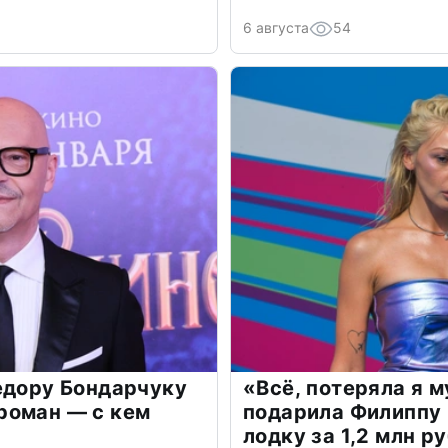
6 августа
54
едору Бондарчуку
«Всё, потеряла я 
роман — с кем
подарила Филиппу
лодку за 1,2 млн р