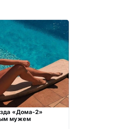
везда «Дома-2»
дым мужем