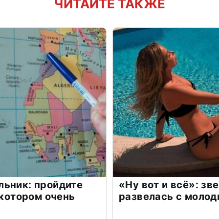
ЧИТАЙТЕ ТАКЖЕ
льник: пройдите
«Ну вот и всё»: з
 котором очень
развелась с моло