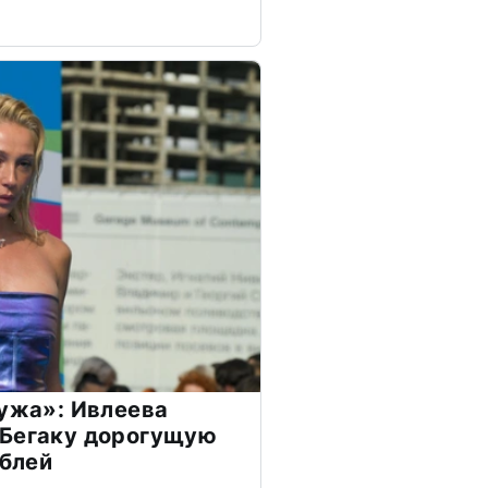
мужа»: Ивлеева
 Бегаку дорогущую
ублей