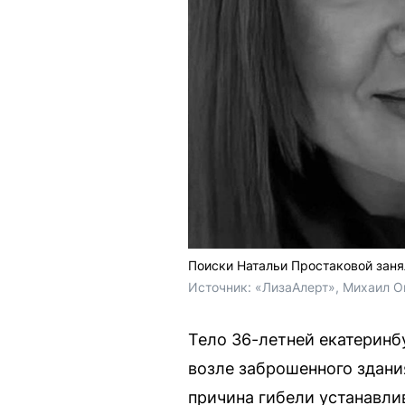
Поиски Натальи Простаковой заня
Источник: 
«ЛизаАлерт», Михаил О
Тело 36-летней екатеринб
возле заброшенного здани
причина гибели устанавли