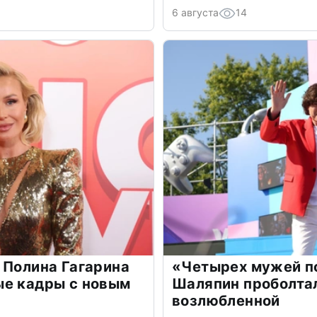
6 августа
14
 Полина Гагарина
«Четырех мужей п
ые кадры с новым
Шаляпин проболтал
возлюбленной