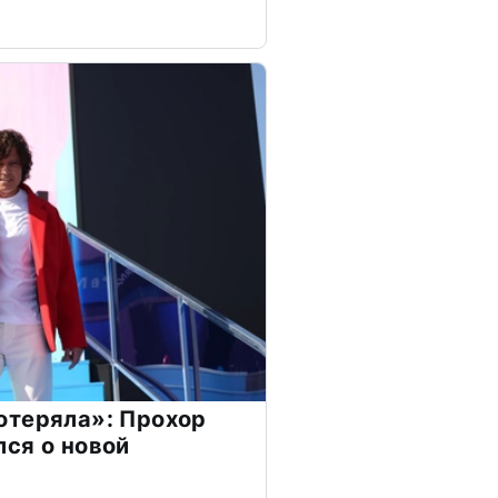
отеряла»: Прохор
ся о новой