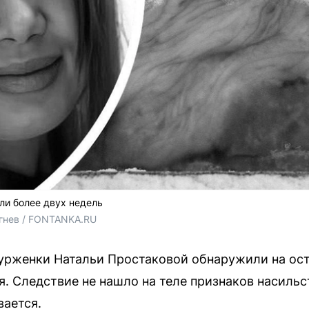
ли более двух недель
гнев / FONTANKA.RU
урженки Натальи Простаковой обнаружили на ос
я. Следствие не нашло на теле признаков насильс
вается.