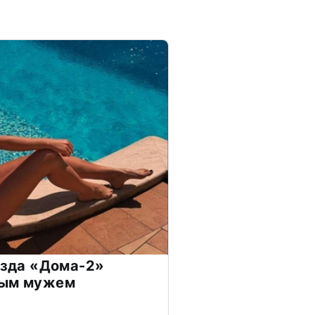
везда «Дома-2»
дым мужем