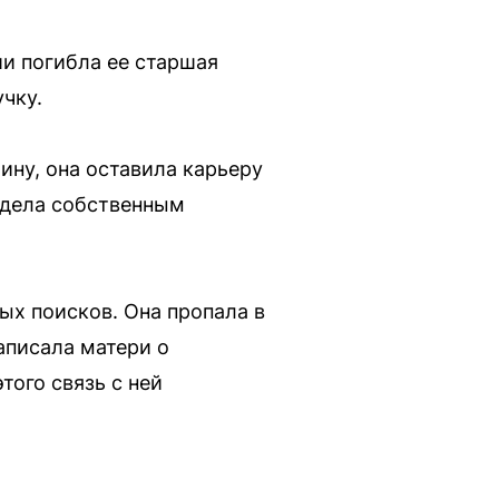
ии погибла ее старшая
учку.
ину, она оставила карьеру
адела собственным
ых поисков. Она пропала в
аписала матери о
того связь с ней