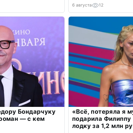
6 августа
12
едору Бондарчуку
«Всё, потеряла я 
роман — с кем
подарила Филиппу
лодку за 1,2 млн р