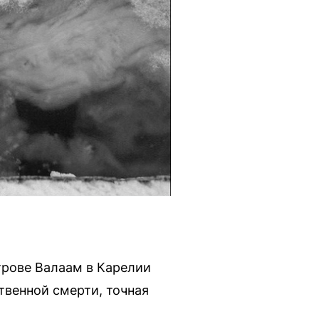
трове Валаам в Карелии
твенной смерти, точная