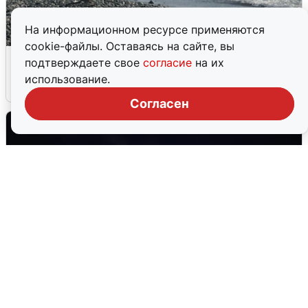
На информационном ресурсе применяются
cookie-файлы. Оставаясь на сайте, вы
Сирены в Сочи: новая угроза БПЛА
подтверждаете свое
согласие
на их
использование.
6 августа
0
Согласен