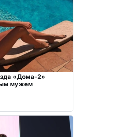
везда «Дома-2»
дым мужем