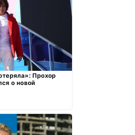
отеряла»: Прохор
ся о новой