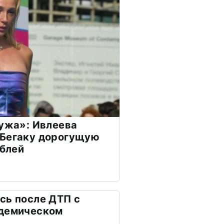
мужа»: Ивлеева
 Бегаку дорогущую
ублей
сь после ДТП с
адемическом