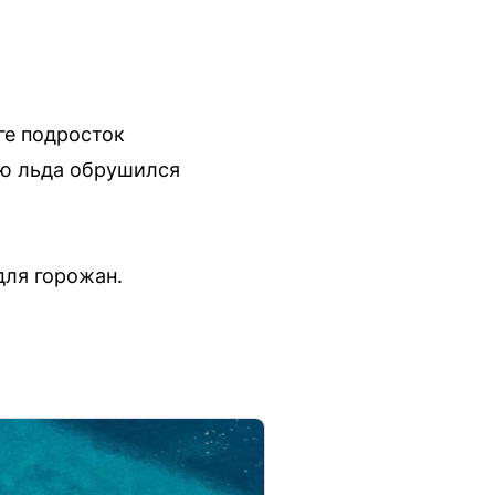
ге подросток
ью льда обрушился
для горожан.