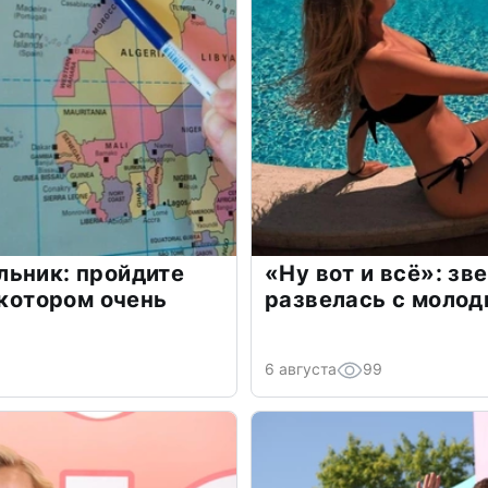
льник: пройдите
«Ну вот и всё»: з
 котором очень
развелась с моло
6 августа
99