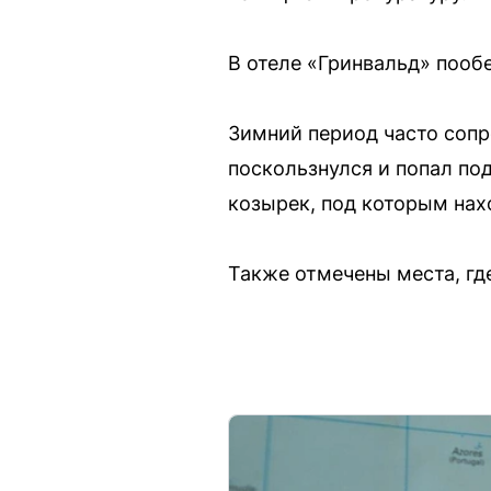
В отеле «Гринвальд» пооб
Зимний период часто соп
поскользнулся и попал по
козырек, под которым нах
Также отмечены места, гд