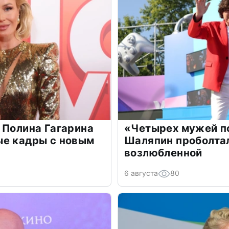
 Полина Гагарина
«Четырех мужей п
ые кадры с новым
Шаляпин проболтал
возлюбленной
6 августа
80