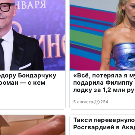
едору Бондарчуку
«Всё, потеряла я 
роман — с кем
подарила Филиппу
лодку за 1,2 млн р
5 августа
264
Такси перевернуло
Росгвардией в Ак