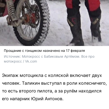
Прощание с гонщиком назначено на 17 февраля
Источник: 
Мотокросс c Бабиковым Артёмом. Все про 
мотокросс / Vk.com
Экипаж мотоцикла с коляской включает двух
человек. Таликин выступал в роли колесничего,
то есть второго пилота, а за рулём находился
его напарник Юрий Антонов.