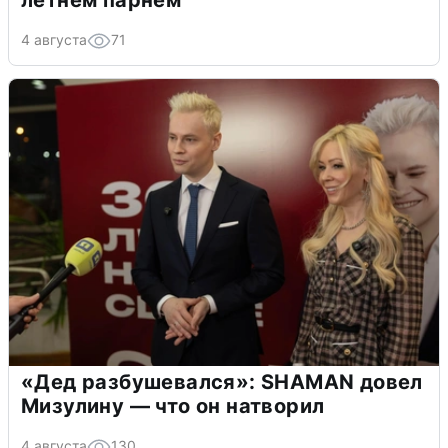
4 августа
71
«Дед разбушевался»: SHAMAN довел
Мизулину — что он натворил
4 августа
130