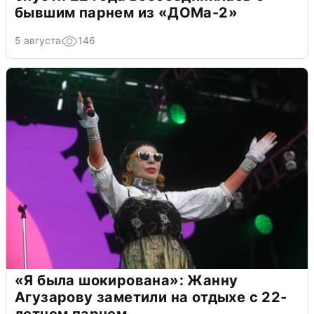
бывшим парнем из «ДОМа-2»
5 августа
146
«Я была шокирована»: Жанну
Агузарову заметили на отдыхе с 22-
летнем парнем