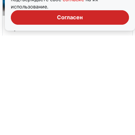
использование.
Согласен
Засуха в Екатеринбурге: как город
справлялся
8 августа
2
Такси перевернулось после ДТП с
Росгвардией в Академическом
8 августа
1
Промокоды
Бесплатная консультация по
английскому перед обучением
До 31 декабря, 2026