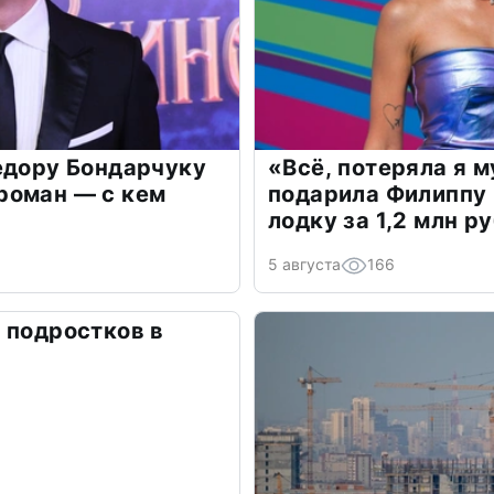
едору Бондарчуку
«Всё, потеряла я 
роман — с кем
подарила Филиппу
лодку за 1,2 млн р
5 августа
166
 подростков в