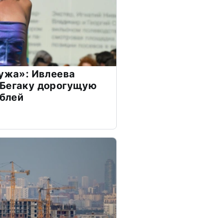
мужа»: Ивлеева
 Бегаку дорогущую
ублей