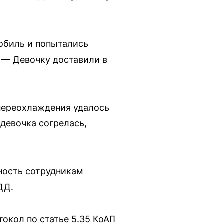
обиль и попытались
 — Девочку доставили в
переохлаждения удалось
 девочка согрелась,
рность сотрудникам
ДД.
окол по статье 5.35 КоАП