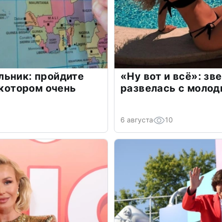
льник: пройдите
«Ну вот и всё»: з
 котором очень
развелась с моло
6 августа
10