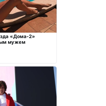
везда «Дома-2»
дым мужем