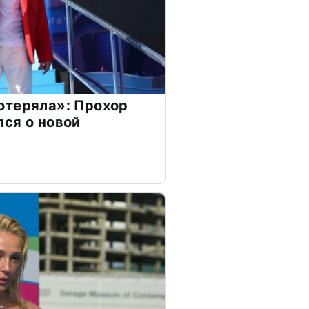
отеряла»: Прохор
ся о новой