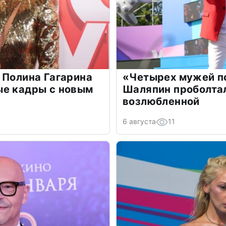
 Полина Гагарина
«Четырех мужей п
ые кадры с новым
Шаляпин проболтал
возлюбленной
6 августа
11