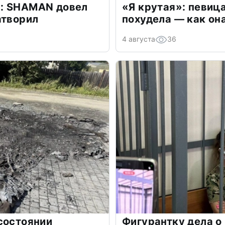
: SHAMAN довел
«Я крутая»: певиц
атворил
похудела — как он
4 августа
36
состоянии
Фигурантку дела о