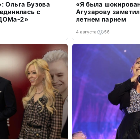
: Ольга Бузова
«Я была шокирова
оединилась с
Агузарову заметил
«ДОМа-2»
летнем парнем
4 августа
56