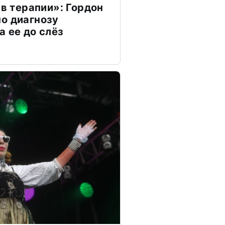
 в терапии»: Гордон
о диагнозу
а ее до слёз