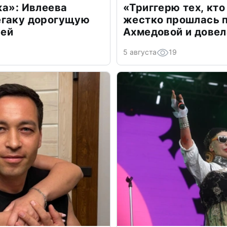
жа»: Ивлеева
«Триггерю тех, кто
егаку дорогущую
жестко прошлась п
лей
Ахмедовой и довел
5 августа
19