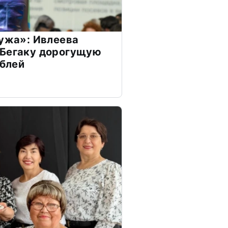
мужа»: Ивлеева
 Бегаку дорогущую
ублей