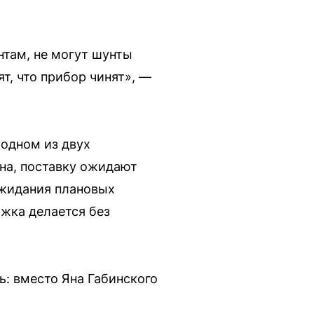
нтам, не могут шунты
т, что прибор чинят», —
 одном из двух
на, поставку ожидают
ожидания плановых
ожка делается без
: вместо Яна Габинского