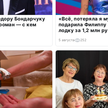
едору Бондарчуку
«Всё, потеряла я 
роман — с кем
подарила Филиппу
лодку за 1,2 млн р
5 августа
252