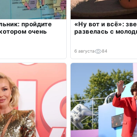
льник: пройдите
«Ну вот и всё»: з
 котором очень
развелась с моло
6 августа
84