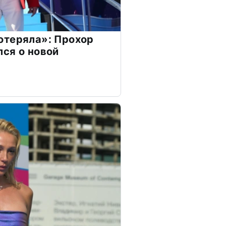
отеряла»: Прохор
ся о новой