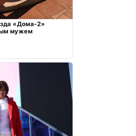
везда «Дома-2»
дым мужем