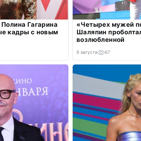
 Полина Гагарина
«Четырех мужей п
ые кадры с новым
Шаляпин проболтал
возлюбленной
6 августа
67