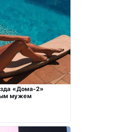
везда «Дома-2»
дым мужем