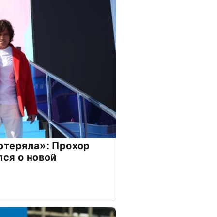
отеряла»: Прохор
ся о новой