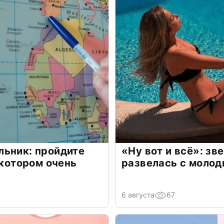
льник: пройдите
«Ну вот и всё»: з
 котором очень
развелась с моло
6 августа
67