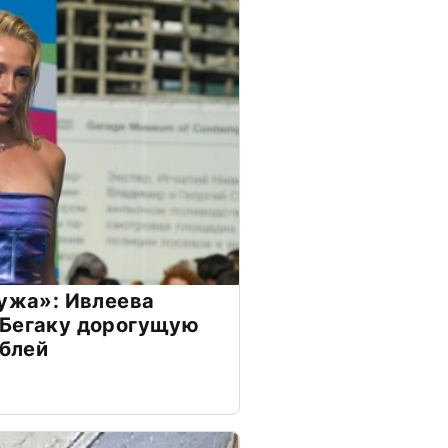
мужа»: Ивлеева
 Бегаку дорогущую
ублей