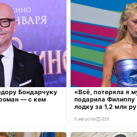
едору Бондарчуку
«Всё, потеряла я 
роман — с кем
подарила Филиппу
лодку за 1,2 млн р
5 августа
225