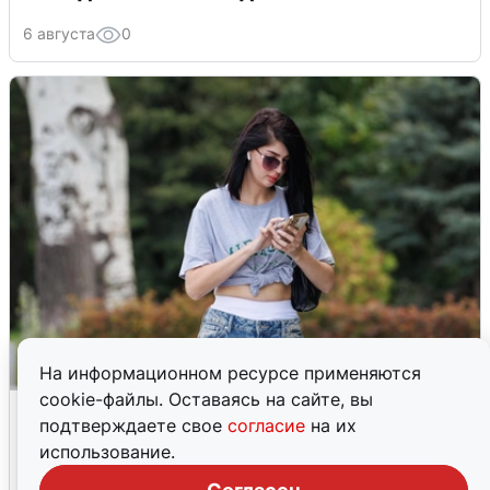
6 августа
0
На информационном ресурсе применяются
cookie-файлы. Оставаясь на сайте, вы
Волгоградцы остались без
подтверждаете свое
согласие
на их
мобильного интернета
использование.
6 августа
0