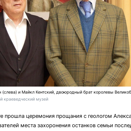
 (слева) и Майкл Кентский, двоюродный брат королевы Великобр
й краеведческий музей
ге прошла церемония прощания с геологом Алек
ателей места захоронения останков семьи после