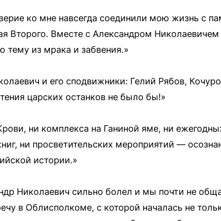
оверие ко мне навсегда соединили мою жизнь с п
ая Второго. Вместе с Александром Николаевичем
ю тему из мрака и забвения.»
олаевич и его сподвижники: Гелий Рябов, Кочуро
тения царских останков не было бы!»
рови, ни комплекса на Ганиной яме, ни ежегодны
книг, ни просветительских мероприятий — осозна
ийской истории.»
ндр Николаевич сильно болел и мы почти не общал
ечу в Облисполкоме, с которой началась не толь