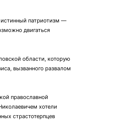
а истинный патриотизм —
возможно двигаться
ловской области, которую
зиса, вызванного развалом
сской православной
Николаевичем хотели
нных страстотерпцев