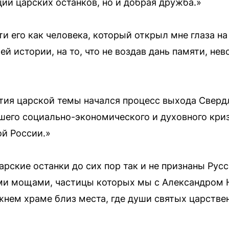
ии царских останков, но и добрая дружба.»
ти его как человека, который открыл мне глаза н
й истории, на то, что не воздав дань памяти, не
ития царской темы начался процесс выхода Сверд
йшего социально-экономического и духовного кри
й России.»
царские останки до сих пор так и не признаны Ру
ыми мощами, частицы которых мы с Александром 
жнем храме близ места, где души святых царстве