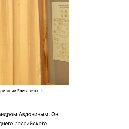
итании Елизаветы II.
сандром Авдониным. Он
днего российского