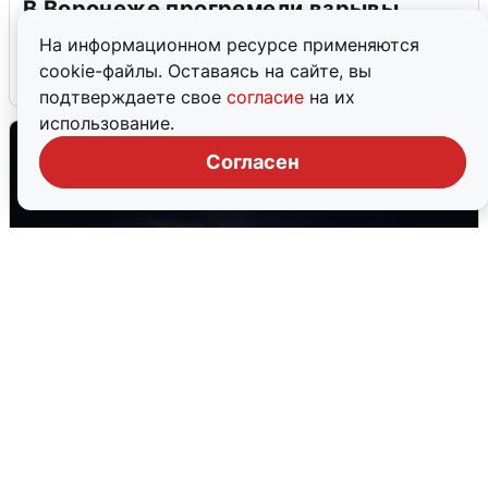
В Воронеже прогремели взрывы
после сигнала тревоги
На информационном ресурсе применяются
cookie-файлы. Оставаясь на сайте, вы
5 августа
0
подтверждаете свое
согласие
на их
использование.
Согласен
Взрывы в Воронеже после сигнала
тревоги