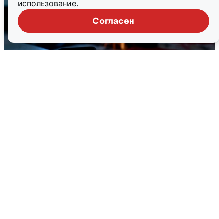
использование.
Согласен
Ночью в Самарской области завыли
сирены
8 августа
0