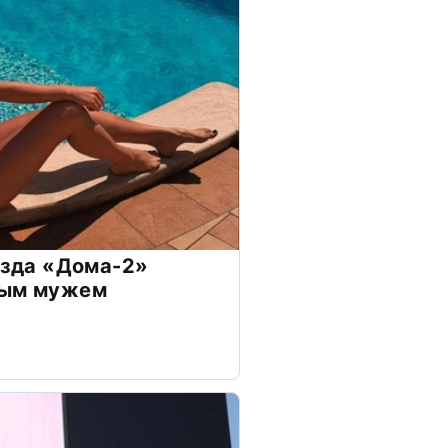
везда «Дома-2»
дым мужем