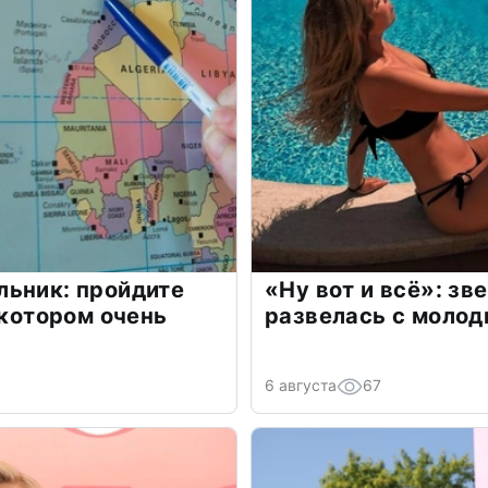
льник: пройдите
«Ну вот и всё»: з
 котором очень
развелась с моло
6 августа
67