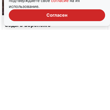
подтверждаете свое
согласие
на их
использование.
Согласен
Опубликована карта отключений
воды в Воронеже
6 августа
0