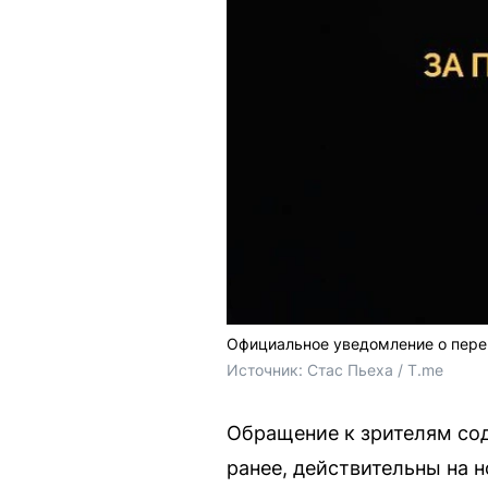
Официальное уведомление о пере
Источник: 
Стас Пьеха / T.me
Обращение к зрителям сод
ранее, действительны на н