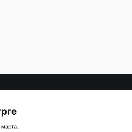
урге
 марта.