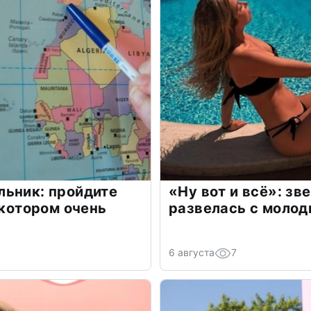
льник: пройдите
«Ну вот и всё»: з
 котором очень
развелась с моло
6 августа
7