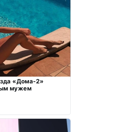
везда «Дома-2»
дым мужем