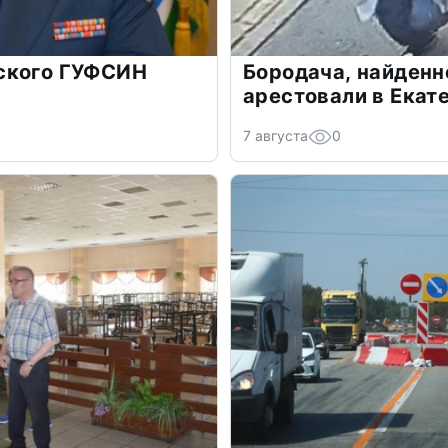
ского ГУФСИН
Бородача, найденн
арестовали в Екат
7 августа
0