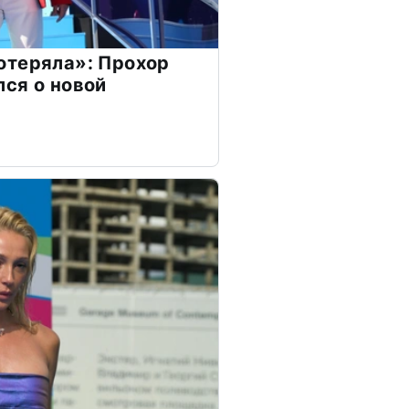
отеряла»: Прохор
ся о новой