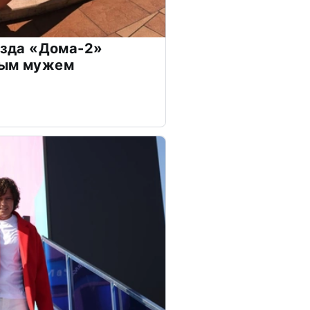
везда «Дома-2»
дым мужем