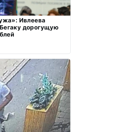
мужа»: Ивлеева
 Бегаку дорогущую
ублей