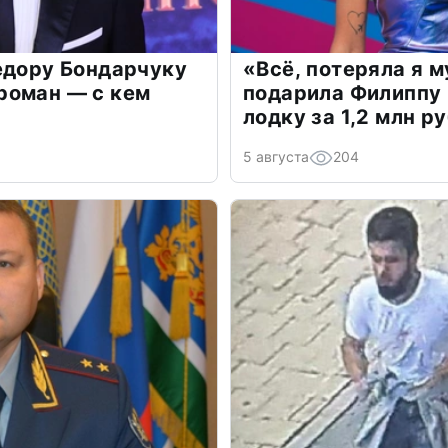
едору Бондарчуку
«Всё, потеряла я 
роман — с кем
подарила Филиппу
лодку за 1,2 млн р
5 августа
204