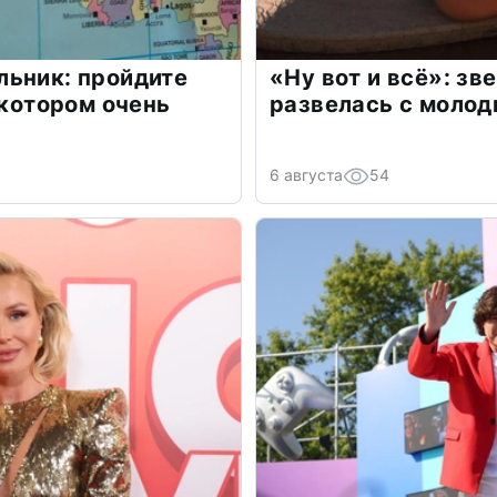
льник: пройдите
«Ну вот и всё»: з
 котором очень
развелась с моло
6 августа
54