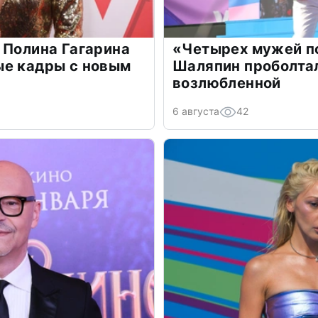
 Полина Гагарина
«Четырех мужей п
ые кадры с новым
Шаляпин проболтал
возлюбленной
6 августа
42