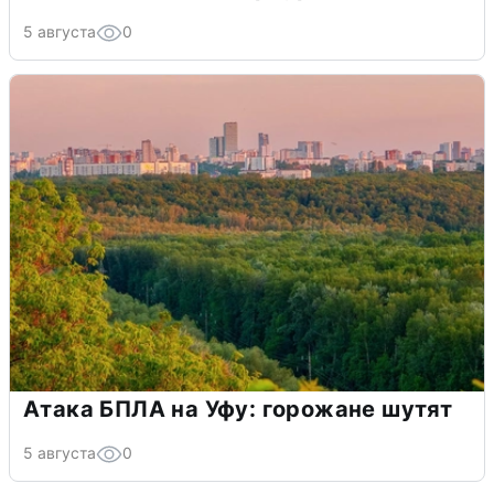
5 августа
0
Атака БПЛА на Уфу: горожане шутят
5 августа
0