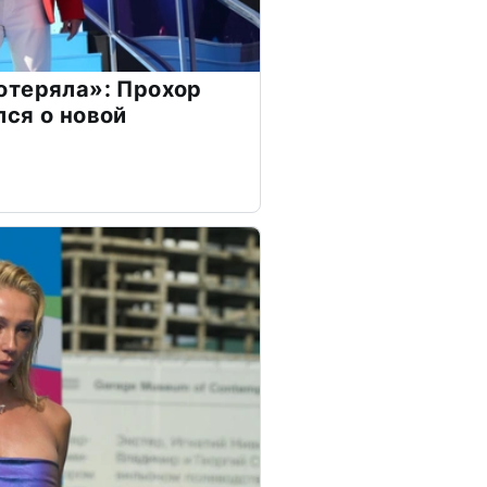
отеряла»: Прохор
ся о новой