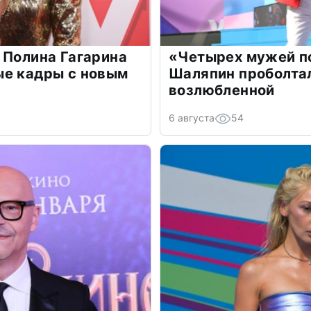
 Полина Гагарина
«Четырех мужей п
ые кадры с новым
Шаляпин проболтал
возлюбленной
6 августа
54