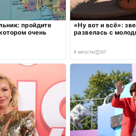
льник: пройдите
«Ну вот и всё»: з
 котором очень
развелась с моло
6 августа
67