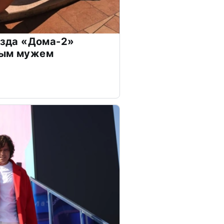
везда «Дома-2»
дым мужем