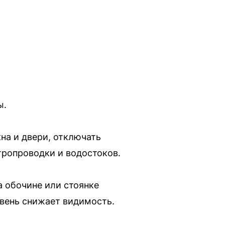
ы.
на и двери, отключать
тропроводки и водостоков.
а обочине или стоянке
ивень снижает видимость.