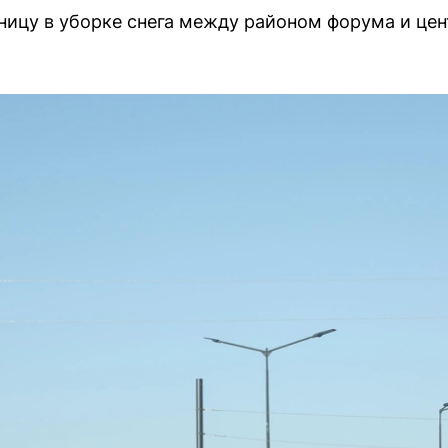
ицу в уборке снега между районом форума и цен