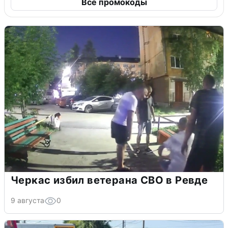
Все промокоды
Черкас избил ветерана СВО в Ревде
9 августа
0