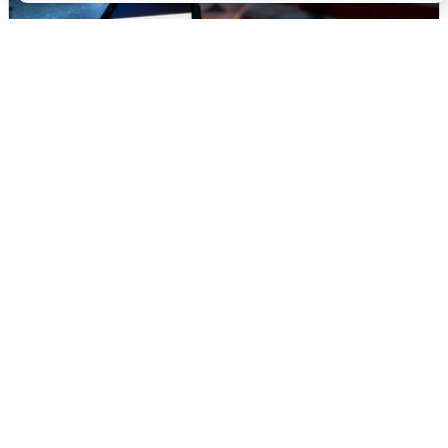
Ночью в Самарской области завыли
сирены
8 августа
0