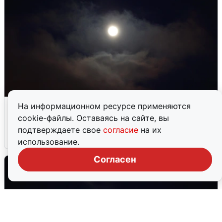
В Воронеже прогремели взрывы
На информационном ресурсе применяются
после сигнала тревоги
cookie-файлы. Оставаясь на сайте, вы
подтверждаете свое
согласие
на их
5 августа
0
использование.
Согласен