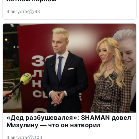
4 августа
63
«Дед разбушевался»: SHAMAN довел
Мизулину — что он натворил
4 августа
103