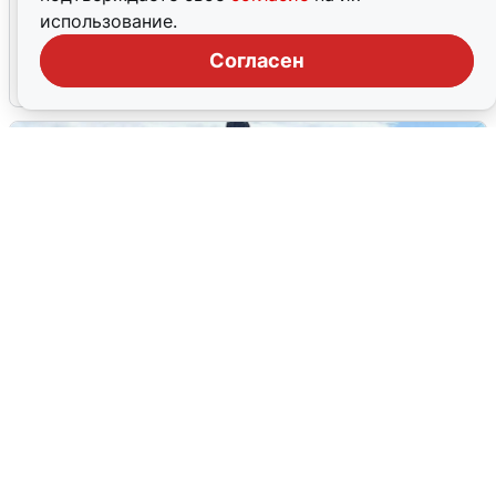
Склад Wildberries в Екатеринбурге
использование.
эвакуировали из-за БПЛА
Согласен
5 августа
0
У соседей пожар и сбои: что было при
режиме БПЛА в Прикамье