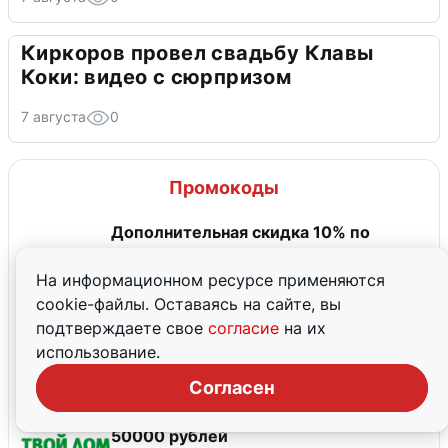
Киркоров провел свадьбу Клавы
Коки: видео с сюрпризом
7 августа
0
Промокоды
Дополнительная скидка 10% по
промокоду на обучение
На информационном ресурсе применяются
До 23 августа, 2026
cookie-файлы. Оставаясь на сайте, вы
Скидка 11% при заказе от 1600 руб.
подтверждаете свое
согласие
на их
использование.
До 31 декабря, 2026
Согласен
Скидка 5000 рублей при покупке от
50000 рублей