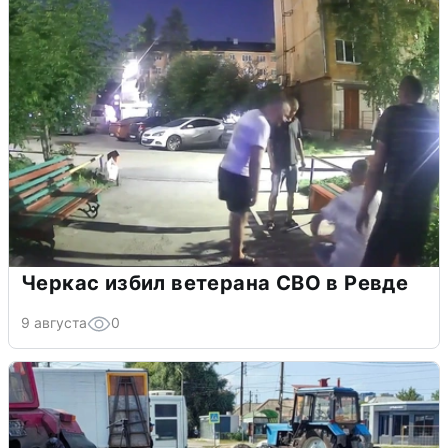
Черкас избил ветерана СВО в Ревде
9 августа
0