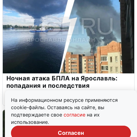
Ночная атака БПЛА на Ярославль:
попадания и последствия
6 августа
0
На информационном ресурсе применяются
cookie-файлы. Оставаясь на сайте, вы
подтверждаете свое
согласие
на их
использование.
Согласен