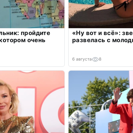
льник: пройдите
«Ну вот и всё»: з
 котором очень
развелась с моло
6 августа
8