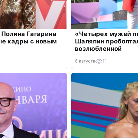
 Полина Гагарина
«Четырех мужей п
ые кадры с новым
Шаляпин проболтал
возлюбленной
6 августа
11