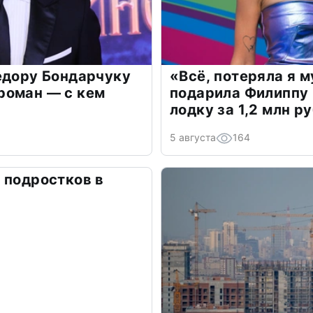
едору Бондарчуку
«Всё, потеряла я 
роман — с кем
подарила Филиппу
лодку за 1,2 млн р
5 августа
164
 подростков в