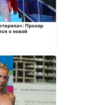
отеряла»: Прохор
ся о новой