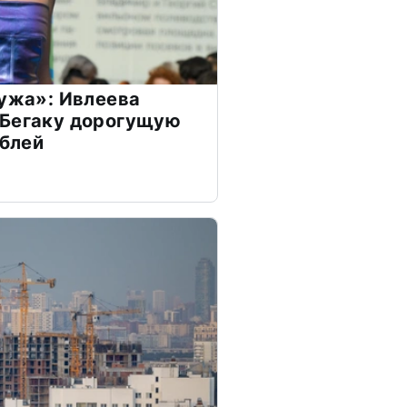
мужа»: Ивлеева
 Бегаку дорогущую
ублей