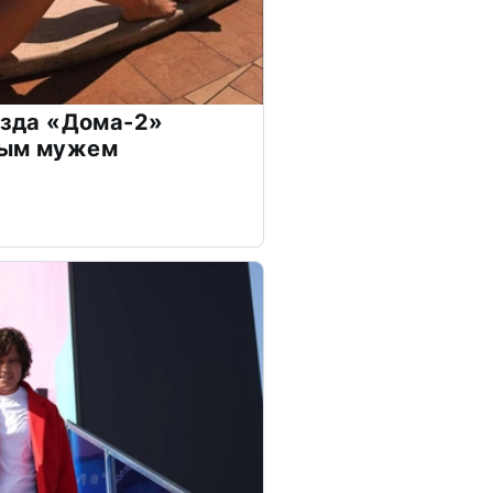
везда «Дома-2»
дым мужем