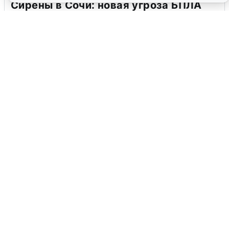
Сирены в Сочи: новая угроза БПЛА
6 августа
0
В Воронеже прогремели взрывы
после сигнала тревоги