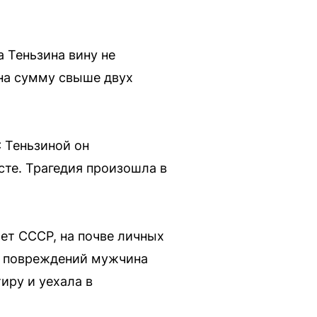
 Теньзина вину не
 на сумму свыше двух
С Теньзиной он
сте. Трагедия произошла в
лет СССР, на почве личных
х повреждений мужчина
иру и уехала в