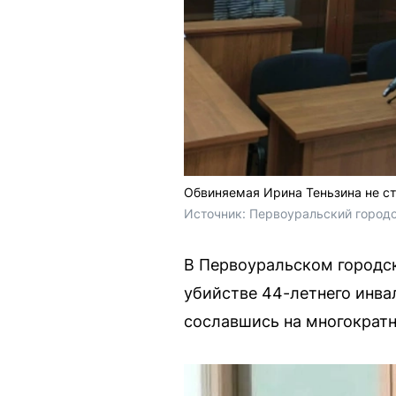
Обвиняемая Ирина Теньзина не ста
Источник: 
Первоуральский городс
В Первоуральском городск
убийстве 44-летнего инвал
сославшись на многократн