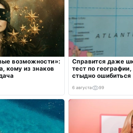
овые возможности»:
Справится даже шк
а, кому из знаков
тест по географии,
дача
стыдно ошибиться
6 августа
99