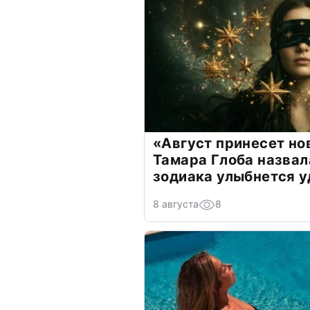
«Август принесет н
Тамара Глоба назвал
зодиака улыбнется у
8 августа
8