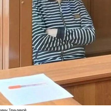
рины Теньзиной.