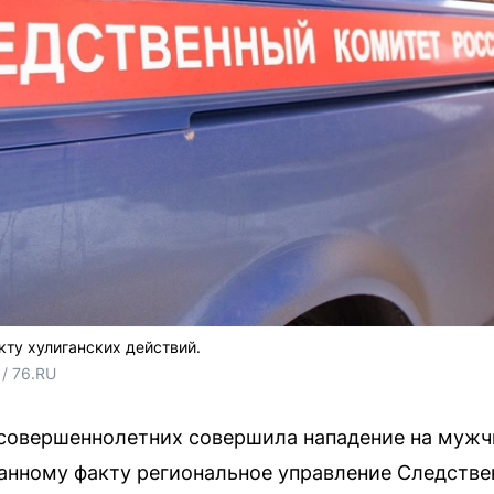
кту хулиганских действий.
/ 76.RU
есовершеннолетних совершила нападение на мужч
данному факту региональное управление Следстве