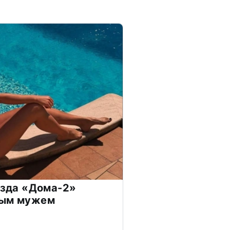
везда «Дома-2»
дым мужем