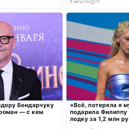
6 августа
11
едору Бондарчуку
«Всё, потеряла я 
роман — с кем
подарила Филиппу
лодку за 1,2 млн р