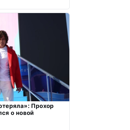
отеряла»: Прохор
ся о новой