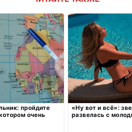
льник: пройдите
«Ну вот и всё»: з
 котором очень
развелась с моло