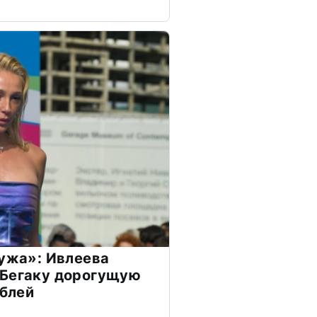
мужа»: Ивлеева
 Бегаку дорогущую
ублей