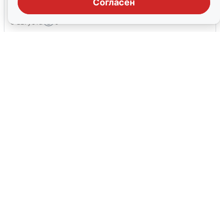
воды в Воронеже
Согласен
6 августа
0
В Сочи сняли угрозу атаки БПЛА,
аэропорт закрыт