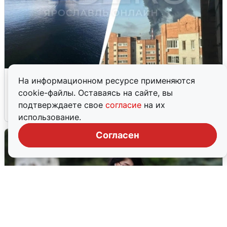
Ночная атака БПЛА на Ярославль:
На информационном ресурсе применяются
попадания и последствия
cookie-файлы. Оставаясь на сайте, вы
подтверждаете свое
согласие
на их
6 августа
0
использование.
Согласен