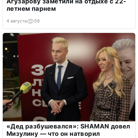
Агузарову заметили на отдыхе с 22-
летнем парнем
4 августа
59
«Дед разбушевался»: SHAMAN довел
Мизулину — что он натворил