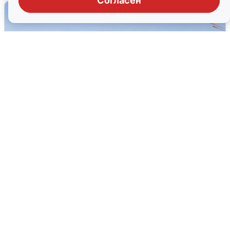
Согласен
Пять машин столкнулись на
Дмитровском шоссе в Подмосковье
4 августа
0