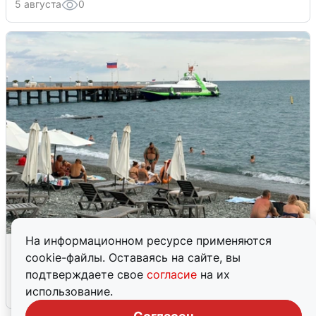
5 августа
0
На информационном ресурсе применяются
Жители и туристы Сочи рассказали
cookie-файлы. Оставаясь на сайте, вы
об атаке БПЛА 5 августа
подтверждаете свое
согласие
на их
использование.
5 августа
0