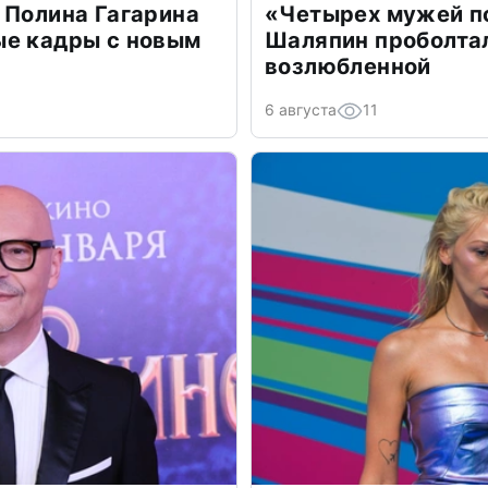
 Полина Гагарина
«Четырех мужей п
ые кадры с новым
Шаляпин проболтал
возлюбленной
6 августа
11