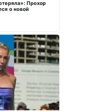
отеряла»: Прохор
ся о новой