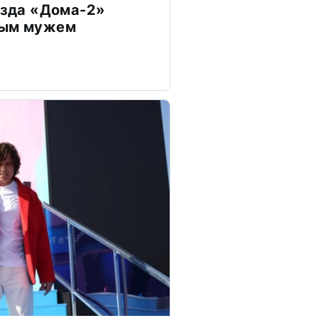
везда «Дома-2»
дым мужем