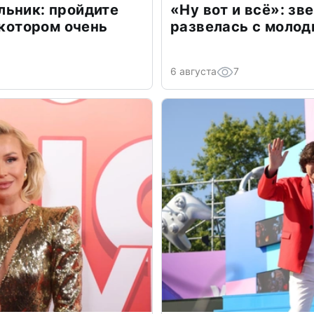
льник: пройдите
«Ну вот и всё»: з
 котором очень
развелась с моло
6 августа
7