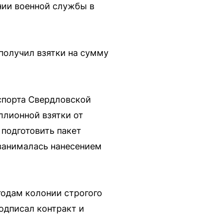
нии военной службы в
 получил взятки на сумму
спорта Свердловской
ллионной взятки от
подготовить пакет
 занималась нанесением
годам колонии строгого
одписал контракт и