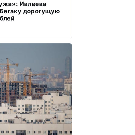
мужа»: Ивлеева
 Бегаку дорогущую
ублей