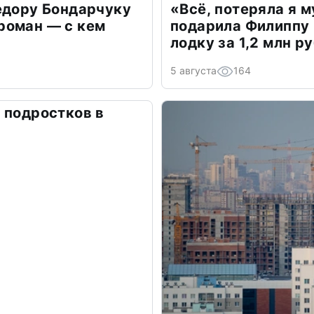
едору Бондарчуку
«Всё, потеряла я 
роман — с кем
подарила Филиппу
лодку за 1,2 млн р
5 августа
164
 подростков в