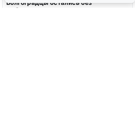
Волгоградцы остались без
мобильного интернета
6 августа
0
Сирены в Сочи: новая угроза БПЛА