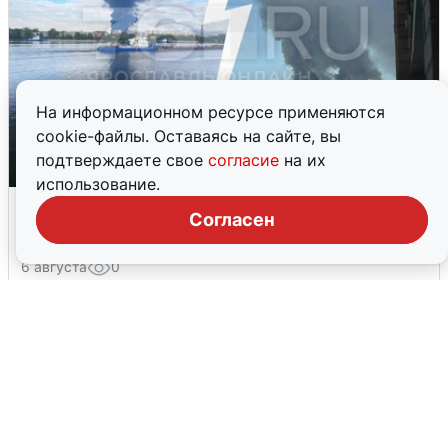
На информационном ресурсе применяются
cookie-файлы. Оставаясь на сайте, вы
подтверждаете свое
согласие
на их
использование.
Ночная атака БПЛА на Ярославль:
Согласен
попадания и последствия
6 августа
0