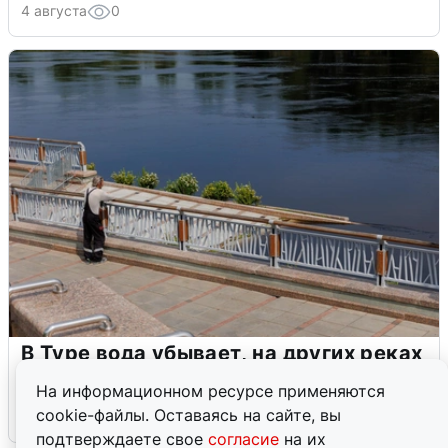
4 августа
0
В Туре вода убывает, на других реках
области прибывает
На информационном ресурсе применяются
cookie-файлы. Оставаясь на сайте, вы
4 августа
0
подтверждаете свое
согласие
на их