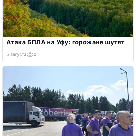
Атака БПЛА на Уфу: горожане шутят
5 августа
0