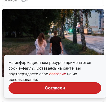
На информационном ресурсе применяются
cookie-файлы. Оставаясь на сайте, вы
подтверждаете свое
согласие
на их
использование.
Опубликована карта отключений
воды в Воронеже
Согласен
6 августа
0