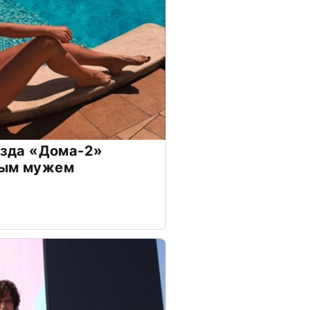
везда «Дома-2»
дым мужем