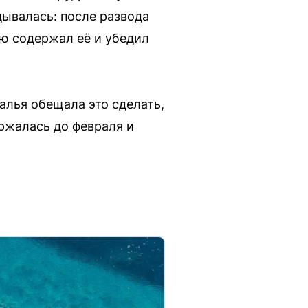
дывалась: после развода
ью содержал её и убедил
талья обещала это сделать,
ержалась до февраля и