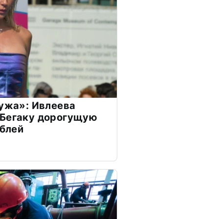
мужа»: Ивлеева
 Бегаку дорогущую
ублей