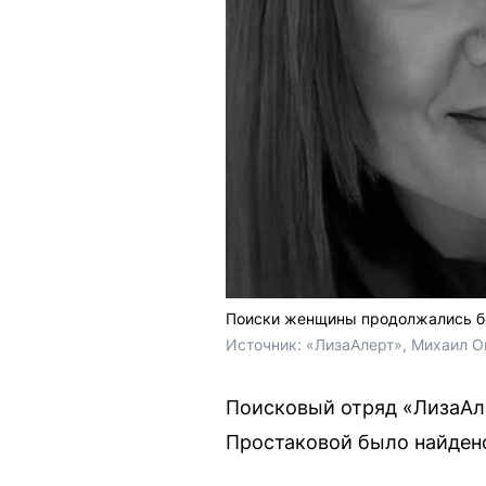
Поиски женщины продолжались б
Источник: 
«ЛизаАлерт», Михаил О
Поисковый отряд «ЛизаАле
Простаковой было найдено