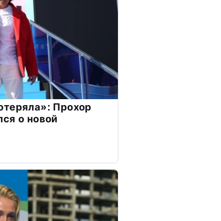
отеряла»: Прохор
ся о новой