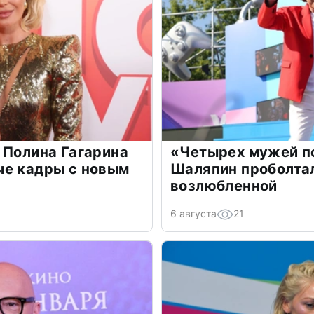
 Полина Гагарина
«Четырех мужей п
ые кадры с новым
Шаляпин проболтал
возлюбленной
6 августа
21