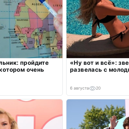
льник: пройдите
«Ну вот и всё»: з
 котором очень
развелась с моло
6 августа
20