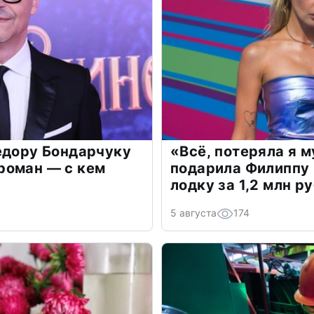
едору Бондарчуку
«Всё, потеряла я 
роман — с кем
подарила Филиппу
лодку за 1,2 млн р
5 августа
174