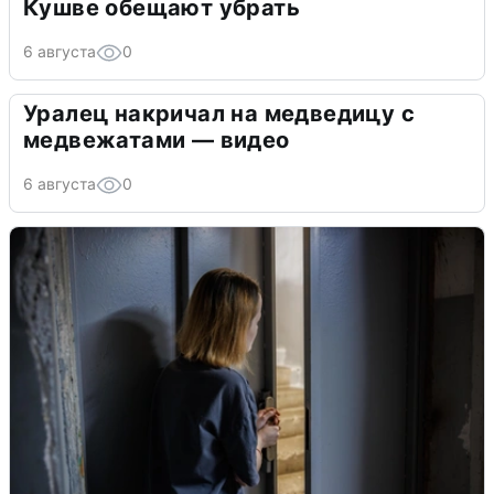
Кушве обещают убрать
6 августа
0
Уралец накричал на медведицу с
медвежатами — видео
6 августа
0